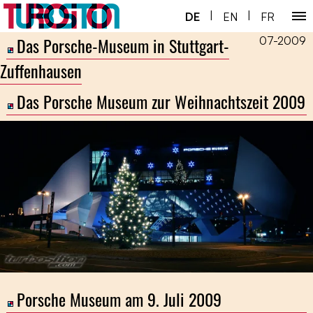
|
|
DE
EN
FR
Das Porsche-Museum in Stuttgart-
07-2009
Home ￬
Zuffenhausen
Porsche 930 ￬
Das Porsche Museum zur Weihnachtszeit 2009
Next Gen ￬
Service ￬
Spezial ￬
Shop
Porsche Museum am 9. Juli 2009