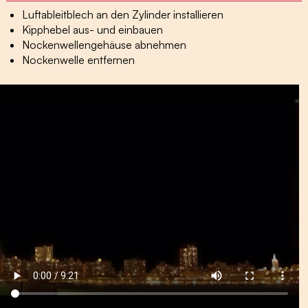
Luftableitblech an den Zylinder installieren
Kipphebel aus- und einbauen
Nockenwellengehäuse abnehmen
Nockenwelle entfernen