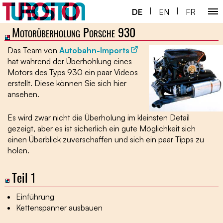
|
|
DE
EN
FR
Motorüberholung Porsche 930
Home ￬
Das Team von
Autobahn-Imports
Porsche 930 ￬
hat während der Überhohlung eines
Motors des Typs 930 ein paar Videos
Next Gen ￬
erstellt. Diese können Sie sich hier
ansehen.
Service ￬
Es wird zwar nicht die Überholung im kleinsten Detail
Spezial ￬
gezeigt, aber es ist sicherlich ein gute Möglichkeit sich
einen Überblick zuverschaffen und sich ein paar Tipps zu
Shop
holen.
Teil 1
Einführung
Kettenspanner ausbauen