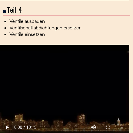
Teil 4
Ventile ausbauen
Ventilschaftabdichtungen ersetzen
Ventile einsetzen