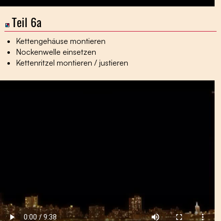
Teil 6a
Kettengehäuse montieren
Nockenwelle einsetzen
Kettenritzel montieren / justieren