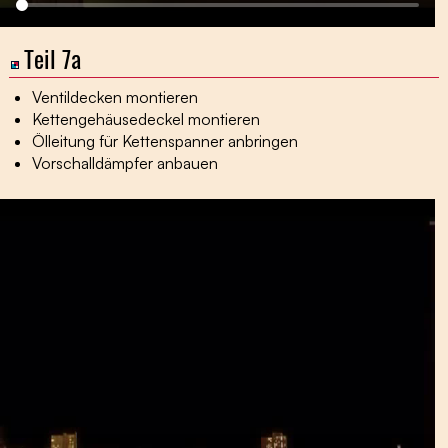
Teil 7a
Ventildecken montieren
Kettengehäusedeckel montieren
Ölleitung für Kettenspanner anbringen
Vorschalldämpfer anbauen