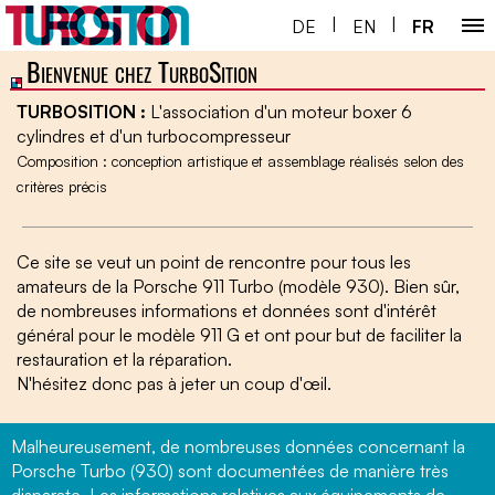
|
|
DE
EN
FR
Bienvenue chez TurboSition
Home ￬
TURBOSITION :
L'association d'un moteur boxer 6
Porsche 930 ￬
cylindres et d'un turbocompresseur
Composition : conception artistique et assemblage réalisés selon des
Service ￬
critères précis
Boutique
Ce site se veut un point de rencontre pour tous les
amateurs de la Porsche 911 Turbo (modèle 930). Bien sûr,
de nombreuses informations et données sont d'intérêt
général pour le modèle 911 G et ont pour but de faciliter la
restauration et la réparation.
N'hésitez donc pas à jeter un coup d'œil.
Malheureusement, de nombreuses données concernant la
Porsche Turbo (930) sont documentées de manière très