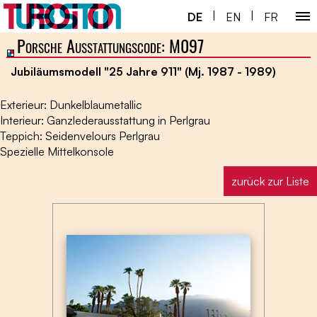
|
|
DE
EN
FR
Porsche Ausstattungscode: M097
Home ￬
Jubiläumsmodell "25 Jahre 911" (Mj. 1987 - 1989)
Porsche 930 ￬
Exterieur: Dunkelblaumetallic
Next Gen ￬
Interieur: Ganzlederausstattung in Perlgrau
Teppich: Seidenvelours Perlgrau
Service ￬
Spezielle Mittelkonsole
Spezial ￬
zurück zur Liste
Shop