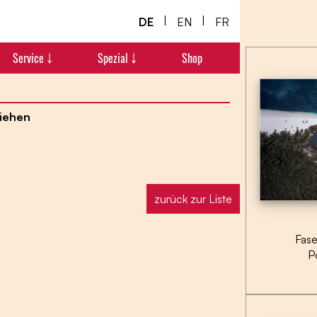
|
|
DE
EN
FR
Service ￬
Spezial ￬
Shop
ziehen
zurück zur Liste
Fase
P