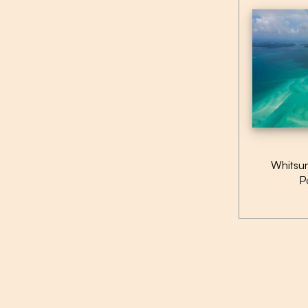
Whitsun
P