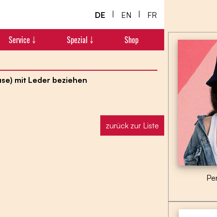
|
|
DE
EN
FR
Service ￬
Spezial ￬
Shop
use) mit Leder beziehen
zurück zur Liste
Pe