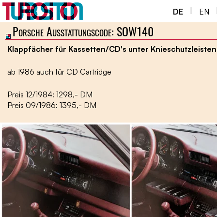
|
DE
EN
Porsche Ausstattungscode: SOW140
Home ￬
Klappfächer für Kassetten/CD's unter Knieschutzleisten
Porsche 930 ￬
ab 1986 auch für CD Cartridge
Next Gen ￬
Preis 12/1984: 1298,- DM
Service ￬
Preis 09/1986: 1395,- DM
Spezial ￬
Shop