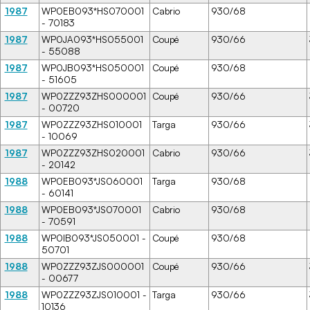
1987
WP0EB093*HS070001
Cabrio
930/68
- 70183
1987
WP0JA093*HS055001
Coupé
930/66
- 55088
1987
WP0JB093*HS050001
Coupé
930/68
- 51605
1987
WP0ZZZ93ZHS000001
Coupé
930/66
- 00720
1987
WP0ZZZ93ZHS010001
Targa
930/66
- 10069
1987
WP0ZZZ93ZHS020001
Cabrio
930/66
- 20142
1988
WP0EB093*JS060001
Targa
930/68
- 60141
1988
WP0EB093*JS070001
Cabrio
930/68
- 70591
1988
WP0IB093*JS050001 -
Coupé
930/68
50701
1988
WP0ZZZ93ZJS000001
Coupé
930/66
- 00677
1988
WP0ZZZ93ZJS010001 -
Targa
930/66
10136