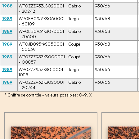
1988
WP0ZZZ93ZJS020001
Cabrio
930/66
- 20242
1989
WP0EB093*KS060001
Targa
930/68
- 60109
1989
WP0EB093*KS070001
Cabrio
930/68
- 70600
1989
WP0JB093*KS050001
Coupé
930/68
- 50639
1989
WP0ZZZ93ZKS000001
Coupé
930/66
- 00857
1989
WP0ZZZ93ZKS010001 -
Targa
930/66
10115
1989
WP0ZZZ93ZKS020001
Cabrio
930/66
- 20244
* Chiffre de contrôle - valeurs possibles: 0-9, X