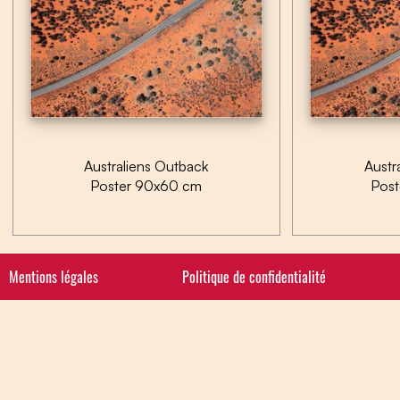
Australiens Outback
Austr
Poster 90x60 cm
Pos
Mentions légales
Politique de confidentialité