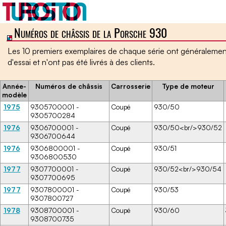
Numéros de châssis de la Porsche 930
Home ￬
Les 10 premiers exemplaires de chaque série ont généralement
Porsche 930 ￬
d'essai et n'ont pas été livrés à des clients.
Service ￬
Année-
Numéros de châssis
Carrosserie
Type de moteur
modèle
Boutique
1975
9305700001 -
Coupé
930/50
9305700284
1976
9306700001 -
Coupé
930/50<br/>930/52
9306700644
1976
9306800001 -
Coupé
930/51
9306800530
1977
9307700001 -
Coupé
930/52<br/>930/54
9307700695
1977
9307800001 -
Coupé
930/53
9307800727
1978
9308700001 -
Coupé
930/60
9308700735