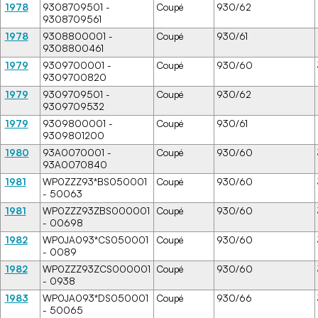
1978
9308709501 -
Coupé
930/62
9308709561
1978
9308800001 -
Coupé
930/61
9308800461
1979
9309700001 -
Coupé
930/60
9309700820
1979
9309709501 -
Coupé
930/62
9309709532
1979
9309800001 -
Coupé
930/61
9309801200
1980
93A0070001 -
Coupé
930/60
93A0070840
1981
WP0ZZZ93*BS050001
Coupé
930/60
- 50063
1981
WP0ZZZ93ZBS000001
Coupé
930/60
- 00698
1982
WP0JA093*CS050001
Coupé
930/60
- 0089
1982
WP0ZZZ93ZCS000001
Coupé
930/60
- 0938
1983
WP0JA093*DS050001
Coupé
930/66
- 50065