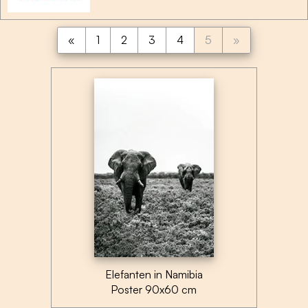
vorherige
nächste
«
1
2
3
4
5
»
Seite
Seite
Elefanten in Namibia
Poster 90x60 cm