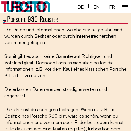
|
|
DE
EN
FR
Porsche 930 Register
Home ￬
Die Daten und Informationen, welche hier aufgeführt sind,
Porsche 930 ￬
wurden durch Besitzer oder durch Internetrecherchen
zusammengetragen.
Next Gen ￬
Somit gibt es auch keine Garantie auf Richtigkeit und
Service ￬
Vollständigkeit. Dennoch kann es sicherlich helfen die
Informationen, z.B. vor dem Kauf eines klassischen Porsche
Spezial ￬
911 turbo, zu nutzen.
Shop
Die erfassten Daten werden ständig erweitern und
angepasst.
Dazu kannst du auch gern beitragen. Wenn du z.B. im
Besitz eines Porsche 930 bist, wäre es schön, wenn du
Informationen und vor allem auch Bilder beisteuern kannst.
Bitte dazu einfach eine Mail an register@turbosition.com