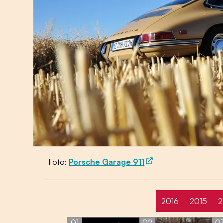
Foto:
Porsche Garage 911
2016
2015
2
01
02
0