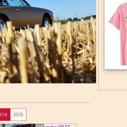
014
2013
3
04